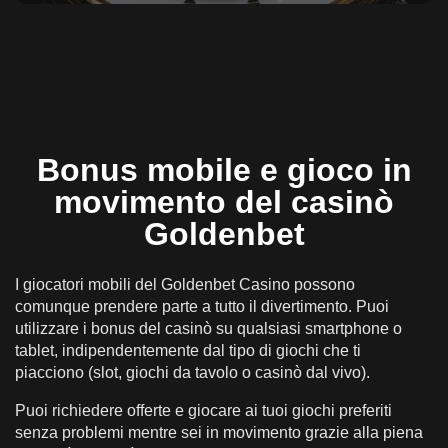
Bonus mobile e gioco in
movimento del casinò
Goldenbet
I giocatori mobili del Goldenbet Casino possono
comunque prendere parte a tutto il divertimento. Puoi
utilizzare i bonus del casinò su qualsiasi smartphone o
tablet, indipendentemente dal tipo di giochi che ti
piacciono (slot, giochi da tavolo o casinò dal vivo).
Puoi richiedere offerte e giocare ai tuoi giochi preferiti
senza problemi mentre sei in movimento grazie alla piena