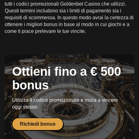
tutti i codici promozionali Goldenbet Casino che utilizzi.
Questi termini includono sia i limiti di pagamento sia i
requisiti di scommessa. In questo modo avrai la certezza di
ottenere i migliori bonus in base al modo in cui giochi e a
come ti piace prelevare le tue vincite.
Ottieni fino a € 500
bonus
Utilizza il codice promozionale e inizia a vincere
oggi stesso
Richiedi bonus