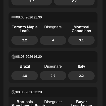
1.7
2.2
08.08.2026
21:30
Toronto Maple
Disegnare
Montreal
Leafs
Canadiens
2.2
4
3.1
08.08.2026
16:20
Brazil
Disegnare
Italy
1.8
2.9
2.2
08.08.2026
23:20
Borussia
Disegnare
Bayer
Monchengladbach
Leverkusen