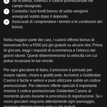
Se richiesto, inserisci il codice promozionale nel
campo designato.
Controlla i tuoi fondi bonus: di solito vengono
assegnati subito dopo il deposito.
Assicurati di comprendere i termini e le condizioni del
bonus.
Nella maggior parte dei casi, i casinò offrono bonus di
benvenuto fino a €500 più giri gratuiti su alcune slot. Prima
di giocare, leggi i requisiti di scommessa e l'elenco dei
giochi idonei. Questi determineranno la velocità con cui
potrai incassare le tue vincite.
Per ogni giocatore di Italia, il processo è pensato per
essere rapido, chiaro e gratificante. Iscriversi a Goldenbet
Casino è facile e veloce e puoi utilizzare subito un codice
promozionale. Per ottenere offerte speciali è importante
inserire il codice promozionale Goldenbet Casino al
momento giusto durante la procedura di registrazione. Se i
nuovi giocatori seguono attentamente ogni passaggio,
possono ottenere bonus extra o giri gratuiti.