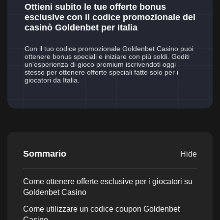
Ottieni subito le tue offerte bonus
esclusive con il codice promozionale del
casinò Goldenbet per Italia
Con il tuo codice promozionale Goldenbet Casino puoi
ottenere bonus speciali e iniziare con più soldi. Goditi
un'esperienza di gioco premium iscrivendoti oggi
stesso per ottenere offerte speciali fatte solo per i
giocatori da Italia.
Sommario
Hide
Come ottenere offerte esclusive per i giocatori su
Goldenbet Casino
Come utilizzare un codice coupon Goldenbet
Casino