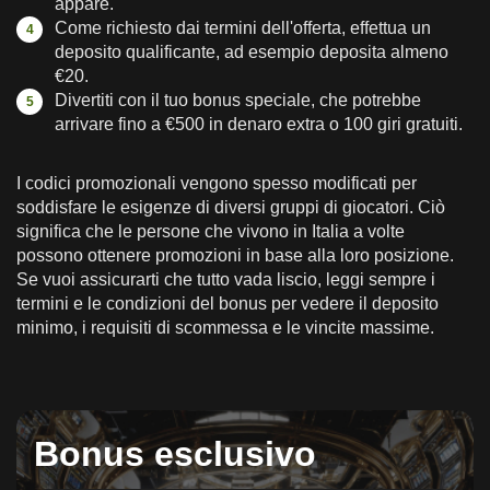
appare.
Come richiesto dai termini dell'offerta, effettua un
deposito qualificante, ad esempio deposita almeno
€20.
Divertiti con il tuo bonus speciale, che potrebbe
arrivare fino a €500 in denaro extra o 100 giri gratuiti.
I codici promozionali vengono spesso modificati per
soddisfare le esigenze di diversi gruppi di giocatori. Ciò
significa che le persone che vivono in Italia a volte
possono ottenere promozioni in base alla loro posizione.
Se vuoi assicurarti che tutto vada liscio, leggi sempre i
termini e le condizioni del bonus per vedere il deposito
minimo, i requisiti di scommessa e le vincite massime.
Bonus esclusivo